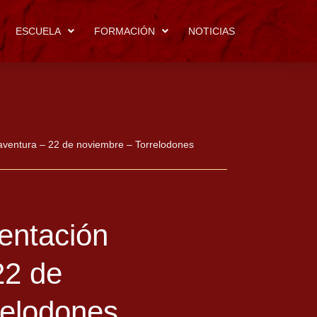
ESCUELA
FORMACIÓN
NOTICIAS
iaventura – 22 de noviembre – Torrelodones
ientación
22 de
relodones