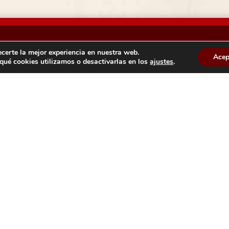
ecerte la mejor experiencia en nuestra web.
tación
Competición
Acep
ué cookies utilizamos o desactivarlas en los
ajustes
.
Normativas
Calendario
Resultados
Ranking
Comité de Jueces
Selecciones de Madrid