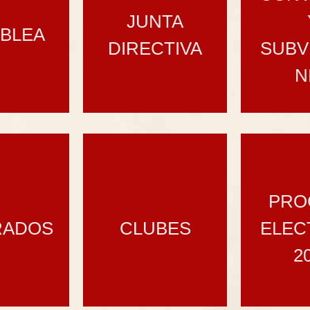
JUNTA
BLEA
DIRECTIVA
SUBV
N
PRO
RADOS
CLUBES
ELEC
2