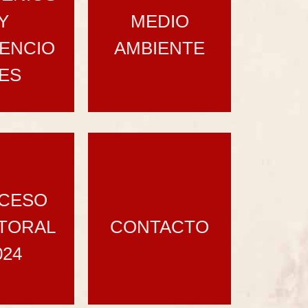
Y
MEDIO
ENCIO
AMBIENTE
ES
CESO
TORAL
CONTACTO
024