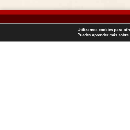
Utilizamos cookies para ofr
Federación Madrileña de Orien
Puedes aprender más sobre q
Estatutos
Asamblea
Junta Directiva
Transparencia
Mapas
Clubes