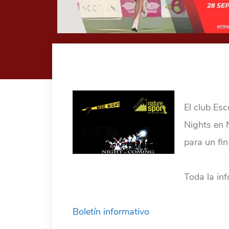
El club Es
Nights en 
para un fi
Toda la inf
Boletín informativo