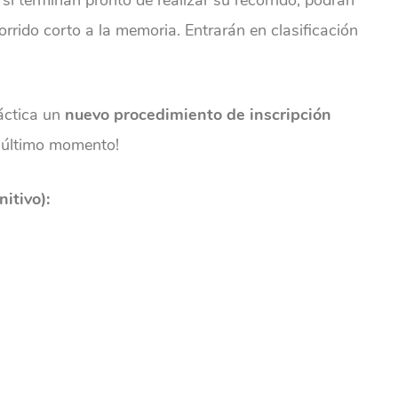
 si terminan pronto de realizar su recorrido, podrán
orrido corto a la memoria. Entrarán en clasificación
áctica un
nuevo procedimiento de inscripción
el último momento!
itivo):