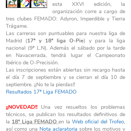
esta XXVI edición, la
organización corre a cargo de
tres clubes FEMADO: Adyron, Imperdible y Tierra
Trágame.
Las carreras son puntuables para nuestra liga de
Madrid (
17ª y 18ª liga O-Pie
) y para la liga
nacional (9ª L.N). Además el sábado por la tarde
en Navacerrada, tendrá lugar el Campeonato
Ibérico de O-Precisión.
Las inscripciones están abiertas sin recargo hasta
el día 7 de septiembre y se cierran el día 10 de
septiembre. ¡¡No te la pierdas!!
Resultados 17ª Liga FEMADO
¡¡NOVEDAD!!
Una vez resueltos los problemas
técnicos, se publican los resultados definitivos de
la
18ª Liga FEMADO
en la
Web oficial del Trofeo
,
así como una
Nota aclaratoria
sobre los motivos y