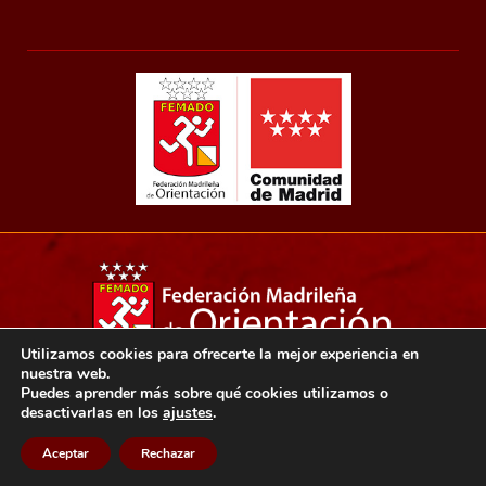
Utilizamos cookies para ofrecerte la mejor experiencia en
nuestra web.
Copyright 2021© Federación madrileña de orientación.
Puedes aprender más sobre qué cookies utilizamos o
desactivarlas en los
ajustes
.
Aviso legal
Política de privacidad
Política de cookies
Aceptar
Rechazar
Diseño web: Ensalza