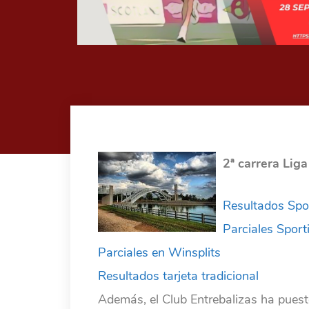
2ª carrera Lig
Resultados Spo
Parciales Sport
Parciales en Winsplits
Resultados tarjeta tradicional
Además, el Club Entrebalizas ha puest