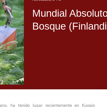
Mundial Absolut
Bosque (Finlandi
rano, ha tenido lugar recientemente en Kuopio