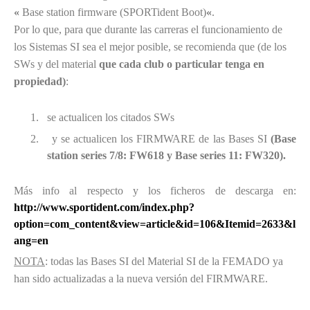
«
Base station firmware (SPORTident Boot)
«
.
Por lo que, para que durante las carreras el funcionamiento de
los Sistemas SI sea el mejor posible, se recomienda que (de los
SWs y del material
que cada club o particular tenga en
propiedad)
:
1.
se actualicen los citados SWs
2.
y se actualicen los FIRMWARE de las Bases SI
(Base
station series 7/8: FW618 y Base series 11: FW320).
Más info al respecto y los ficheros de descarga en:
http://www.sportident.com/index.php?
option=com_content&view=article&id=106&Itemid=2633&l
ang=en
NOTA
: todas las Bases SI del Material SI de la FEMADO ya
han sido actualizadas a la nueva versión del FIRMWARE.