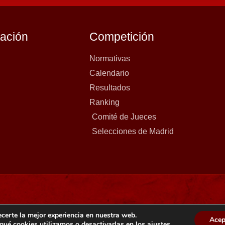
tación
Competición
Normativas
Calendario
Resultados
Ranking
Comité de Jueces
Selecciones de Madrid
ecerte la mejor experiencia en nuestra web.
Acep
ué cookies utilizamos o desactivarlas en los
ajustes
.