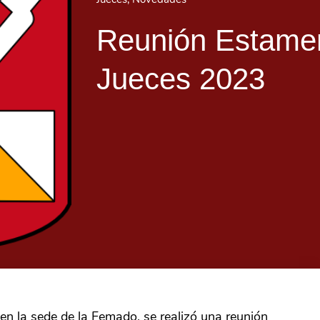
Reunión Estame
Jueces 2023
en la sede de la Femado, se realizó una reunión