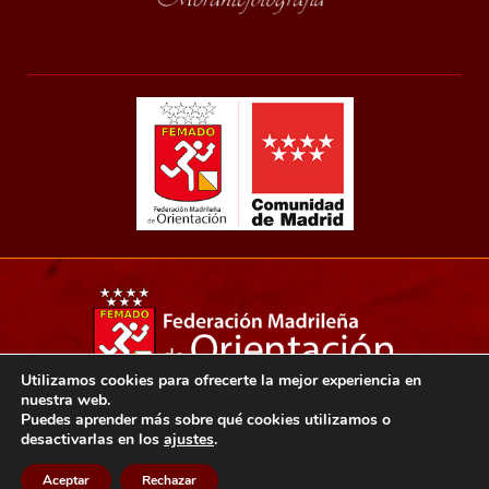
Utilizamos cookies para ofrecerte la mejor experiencia en
nuestra web.
Copyright 2021© Federación madrileña de orientación.
Puedes aprender más sobre qué cookies utilizamos o
desactivarlas en los
ajustes
.
Aviso legal
Política de privacidad
Política de cookies
Aceptar
Rechazar
Diseño web: Ensalza