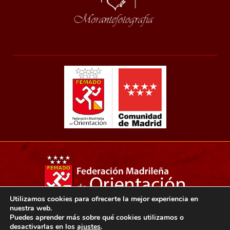
Utilizamos cookies para ofrecerte la mejor experiencia en
nuestra web.
Copyright 2021© Federación madrileña de orientación.
Puedes aprender más sobre qué cookies utilizamos o
desactivarlas en los
ajustes
.
Aviso legal
Política de privacidad
Política de cookies