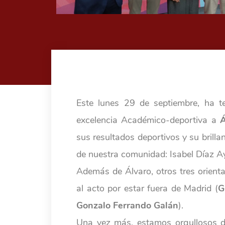
Este lunes 29 de septiembre, ha t
excelencia Académico-deportiva a
sus resultados deportivos y su brilla
de nuestra comunidad: Isabel Díaz 
Además de Álvaro, otros tres orient
al acto por estar fuera de Madrid (
G
Gonzalo Ferrando Galán
).
Una vez más, estamos orgullosos d