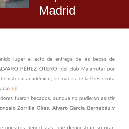
Madrid
enido lugar el acto de entrega de las becas de
ÁLVARO PÉREZ OTERO
(del club Malarruta) por
nte historial académico, de manos de la Presidenta
Ayuso
adores fueron becados, aunque no pudieron asistir
onzalo Zorrilla Olías, Alvaro García Bernabéu y
e nuestros deportistas, que demuestran su gran