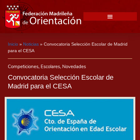
Inicio
»
Noticias
»
Convocatoria Selección Escolar de Madrid
para el CESA
Competiciones
,
Escolares
,
Novedades
Convocatoria Selección Escolar de
Madrid para el CESA