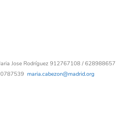
Maria Jose Rodríguez 912767108 / 628988657
 610787539
maria.cabezon@madrid.org