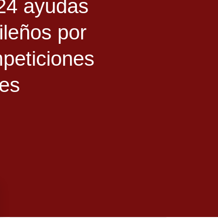
24 ayudas
ileños por
mpeticiones
les