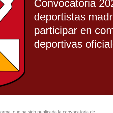
Convocatoria 20
deportistas madr
participar en co
deportivas oficia
orma, que ha sido publicada la convocatoria de