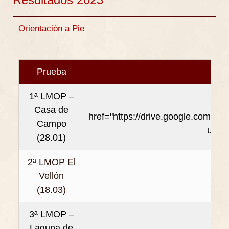
Orientación a Pie
Prueba
1ª LMOP –
Casa de
href="https://drive.google.com/
Campo
usp=
(28.01)
2ª LMOP El
Vellón
(18.03)
3ª LMOP –
Laguna de