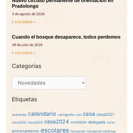
Nuevo circuito permanente de orientación en
Pradolongo
3 de agosto de 2026
ir a la noticia »
Cuando el bosque desaparece, todos perdemos
28 de julio de 2026
ir a la noticia »
Categorías
Etiquetas
calendario
cesa
cesa2021
asamblea
cartografia
ceo
cesa2024
comision delegada
cesa2022
cesa2023
curso
escolares
entrenamiento
formacion
formacion continua