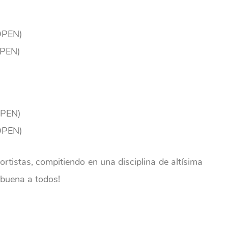
(OPEN)
OPEN)
OPEN)
(OPEN)
rtistas, compitiendo en una disciplina de altísima
abuena a todos!