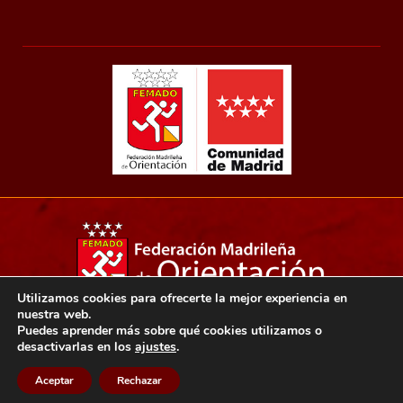
Utilizamos cookies para ofrecerte la mejor experiencia en
nuestra web.
Copyright 2021© Federación madrileña de orientación.
Puedes aprender más sobre qué cookies utilizamos o
desactivarlas en los
ajustes
.
Aviso legal
Política de privacidad
Política de cookies
Aceptar
Rechazar
Diseño web: Ensalza