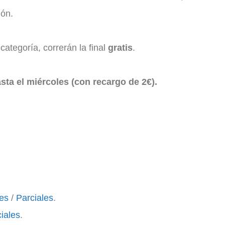
ción.
categoría, correrán la final
gratis
.
sta el miércoles (con recargo de 2€).
les
/
Parciales
.
iales
.