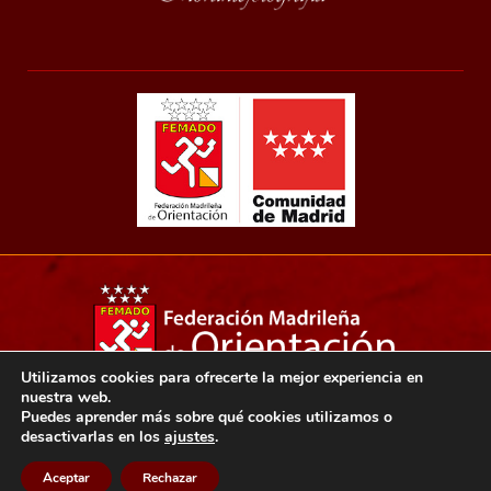
Utilizamos cookies para ofrecerte la mejor experiencia en
nuestra web.
Copyright 2021© Federación madrileña de orientación.
Puedes aprender más sobre qué cookies utilizamos o
desactivarlas en los
ajustes
.
Aviso legal
Política de privacidad
Política de cookies
Aceptar
Rechazar
Diseño web: Ensalza